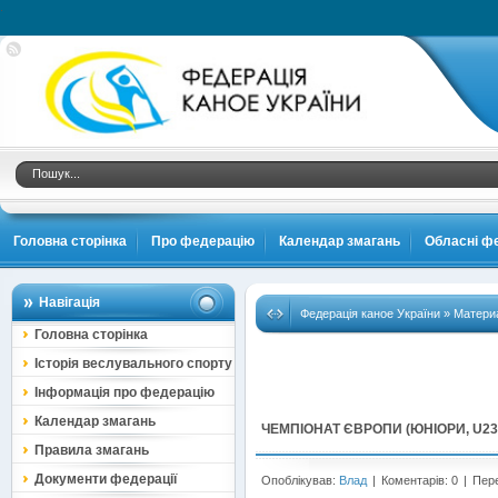
.
Головна сторінка
Про федерацію
Календар змагань
Обласні фе
Навігація
Федерація каное України
» Материа
Головна сторінка
Історія веслувального спорту
Інформація про федерацію
Календар змагань
ЧЕМПІОНАТ ЄВРОПИ (ЮНІОРИ, U2
Правила змагань
Документи федерації
Опоблікував:
Влад
|
Коментарів: 0
|
Пере