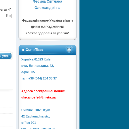
Фесина Світлана
Олександрівна
регати"
 Kb]
Федерація каное України вітає з
ДНЕМ НАРОДЖЕННЯ
і бажає здоров'я та успіхів!
Our office:
Україна 01023 Київ
вул. Еспланадна, 42,
офіс 505
тел: +38 (044) 284 38 37
Адреса електронної пошти:
ukrcanoefed@meta.ua
Ukraine 01023 Kyiv,
42 Esplanadna str.,
office 901