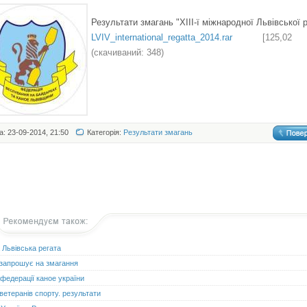
Результати змагань "ХІІІ-ї міжнародної Львівської 
LVIV_international_regatta_2014.rar
[125,02
(cкачиваний: 348)
а: 23-09-2014, 21:50
Категорія:
Результати змагань
а Львівська регата
 запрошує на змагання
 федерації каное україни
 ветеранів спорту. результати