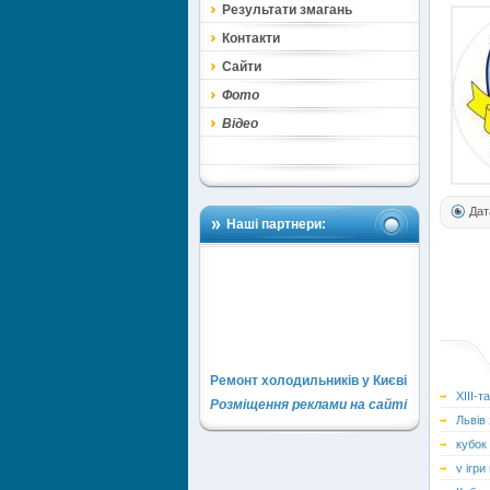
Результати змагань
Контакти
Сайти
Фото
Відео
Дат
Наші партнери:
Ремонт холодильників у Києві
ХІІІ-т
Розміщення реклами на сайті
Львів
кубок
v ігри