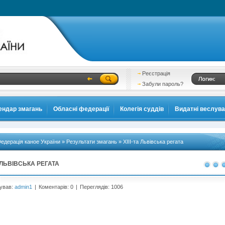
Реєстрація
Забули пароль?
ендар змагань
Обласні федерації
Колегія суддів
Видатні веслув
едерація каное України
»
Результати змагань
» ХІІІ-та Львівська регата
А ЛЬВІВСЬКА РЕГАТА
ував:
admin1
|
Коментарів: 0
|
Переглядів: 1006