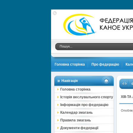
.
Головна сторінка
Про федерацію
Кал
Навігація
Ф
Головна сторінка
ХІІІ-Т
Історія веслувального спорту
Інформація про федерацію
Опоблік
Календар змагань
Правила змагань
Документи федерації