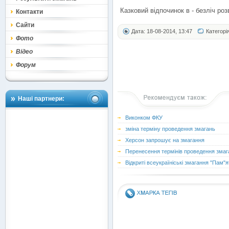
Казковий відпочинок в - безліч роз
Контакти
Сайти
Дата: 18-08-2014, 13:47
Категорі
Фото
Відео
Форум
Наші партнери:
Виконком ФКУ
зміна терміну проведення змагань
Херсон запрошує на змагання
Перенесення термінів проведення змаг
Відкриті всеукраїніські змагання "Пам"я