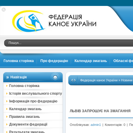
Головна сторінка
Про федерацію
Календар змагань
Обласні фе
Навігація
Федерація каное України
»
Новини
Головна сторінка
Історія веслувального спорту
Інформація про федерацію
Календар змагань
ЛЬВІВ ЗАПРОШУЄ НА ЗМАГАННЯ
Правила змагань
Документи федерації
Опоблікував:
admin1
|
Коментарів: 0
|
Пе
Результати змагань