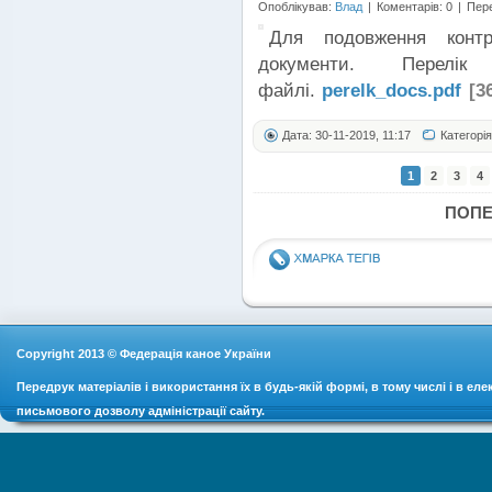
Опоблікував:
Влад
|
Коментарів: 0
|
Пере
Для подовження контр
документи. Перелік
файлі.
perelk_docs.pdf
[36
Дата: 30-11-2019, 11:17
Категорі
1
2
3
4
ПОП
Copyright 2013 © Федерація каное України
Передрук матеріалів і використання їх в будь-якій формі, в тому числі і в ел
письмового дозволу адміністрації сайту.