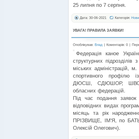
25 липня по 7 серпня.
Дата: 30-06-2021
Категорія:
Нов
УВАГА! ПРАВИЛА ЗАЯВКИ!
Опоблікував:
Влад
|
Коментарів: 0
|
Пере
Федерація каное Україн
структурних підрозділів 
міських адміністрацій, м.
спортивного профілю і
ДЮСШ, СДЮШОР, ШВСМ,
обласних федерацій.
Під час подання заявок
відповідних видах програ
місяць та рік народженн
ПРІЗВИЩЕ, ІМ'Я, по БАТ
Олексій Олегович).