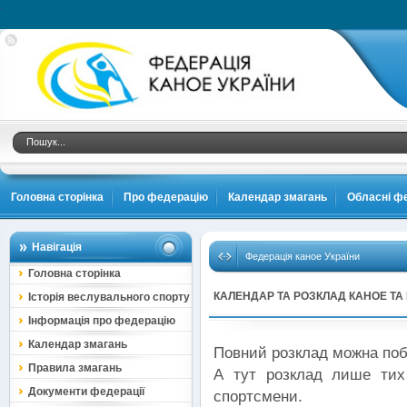
.
Головна сторінка
Про федерацію
Календар змагань
Обласні фе
Навігація
Федерація каное України
Головна сторінка
КАЛЕНДАР ТА РОЗКЛАД КАНОЕ ТА
Історія веслувального спорту
ІГРАХ У ПАРИЖІ 2024
Інформація про федерацію
Календар змагань
Повний розклад можна поб
Правила змагань
А тут розклад лише тих
Документи федерації
спортсмени.