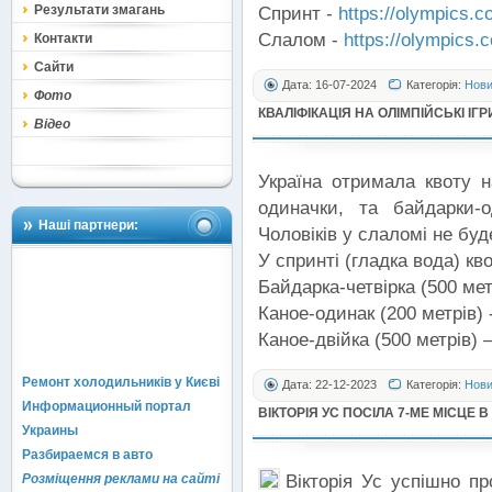
Результати змагань
Спринт -
https://olympics.c
Слалом -
https://olympics.
Контакти
Сайти
Дата: 16-07-2024
Категорія:
Нов
Фото
КВАЛІФІКАЦІЯ НА ОЛІМПІЙСЬКІ ІГР
Відео
Україна отримала квоту н
одиначки, та байдарки-
Наші партнери:
Чоловіків у слаломі не буд
У спринті (гладка вода) кво
Байдарка-четвірка (500 мет
Каное-одинак (200 метрів) 
Каное-двійка (500 метрів) –
Ремонт холодильників у Києві
Дата: 22-12-2023
Категорія:
Нов
Информационный портал
ВІКТОРІЯ УС ПОСІЛА 7-МЕ МІСЦЕ 
Украины
Разбираемся в авто
Вікторія Ус успішно пр
Розміщення реклами на сайті