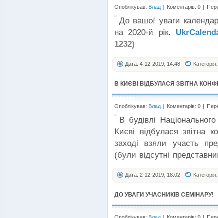
Опоблікував:
Влад
|
Коментарів: 0
|
Пере
До вашої уваги календар
на 2020-й рік.
UkrCalenda
1232)
Дата: 4-12-2019, 14:48
Категорія
В КИЄВІ ВІДБУЛАСЯ ЗВІТНА КОНФ
Опоблікував:
Влад
|
Коментарів: 0
|
Пере
В будівлі Національного
Києві відбулася звітна к
заході взяли участь пр
(були відсутні представни
Дата: 2-12-2019, 18:02
Категорія:
ДО УВАГИ УЧАСНИКІВ СЕМІНАРУ!
Опоблікував:
Влад
|
Коментарів: 0
|
Пере