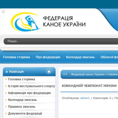
.
Головна сторінка
Про федерацію
Календар змагань
Обласні фе
Навігація
Федерація каное України
»
Новини
Головна сторінка
КОМАНДНИЙ ЧЕМПІОНАТ УКРАЇНИ
Історія веслувального спорту
Інформація про федерацію
Опоблікував:
admin1
|
Коментарів: 0
|
Пе
Календар змагань
Правила змагань
Документи федерації