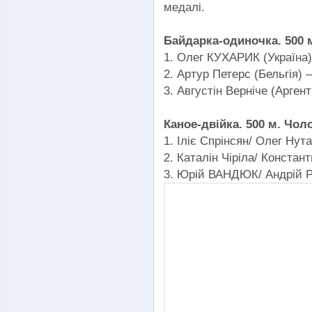
медалі.
Байдарка-одиночка. 500 м
1. Олег КУХАРИК (Україна) 
2. Артур Петерс (Бельгія) –
3. Августін Верніче (Аргент
Каное-двійка. 500 м. Чоло
1. Іліє Спрінсян/ Олег Нута
2. Каталін Чіріла/ Констант
3. Юрій ВАНДЮК/ Андрій Р