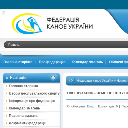
.
Головна сторінка
Про федерацію
Календар змагань
Обласні фе
Навігація
Федерація каное України
»
Новини
Головна сторінка
ОЛЕГ КУХАРИК – ЧЕМПІОН СВІТУ 
Історія веслувального спорту
Інформація про федерацію
Опоблікував:
Влад
|
Коментарів: 0
|
Пере
Календар змагань
Правила змагань
Документи федерації