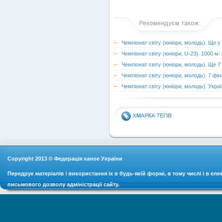
Чемпіонат cвіту (юніори, молодь). Що у
Чемпіонат cвіту (юніори, U-23). 1000 м:
Чемпіонат cвіту (юніори, молодь). Ще 7
Чемпіонат cвіту (юніори, молодь). 7 фін
Чемпіонат cвіту (юніори, молодь). Укра
Copyright 2013 © Федерація каное України
Передрук матеріалів і використання їх в будь-якій формі, в тому числі і в ел
письмового дозволу адміністрації сайту.