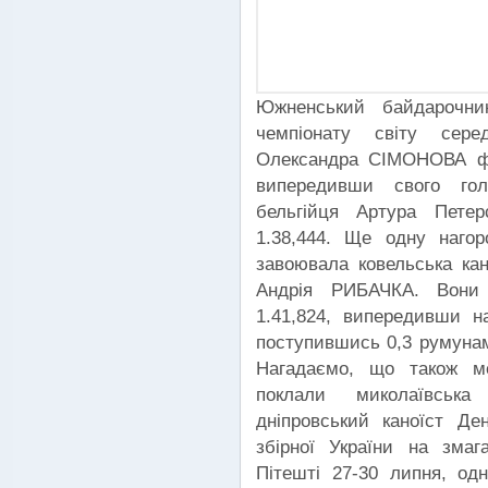
Южненський байдарочн
чемпіонату світу сер
Олександра СІМОНОВА фі
випередивши свого гол
бельгійця Артура Петер
1.38,444. Ще одну нагор
завоювала ковельська ка
Андрія РИБАЧКА. Вони 
1.41,824, випередивши н
поступившись 0,3 румуна
Нагадаємо, що також ме
поклали миколаївськ
дніпровський каноїст Д
збірної України на зма
Пітешті 27-30 липня, одн