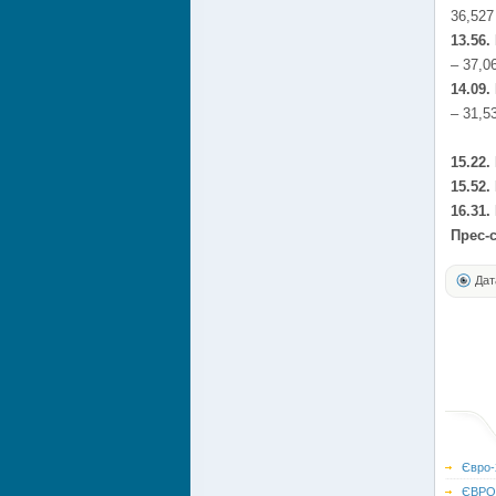
36,527
13.56.
– 37,0
14.09.
– 31,5
15.22.
15.52.
16.31.
Прес-
Дат
Євро-
ЄВРО-