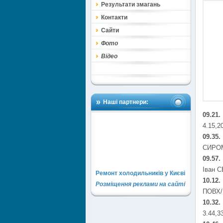
Результати змагань
Контакти
Сайти
Фото
Відео
Наші партнери:
09.21
4.15,2
09.35
СИРОМЯ
09.57.
Іван С
Ремонт холодильників у Києві
10.12.
Розміщення реклами на сайті
ПОВХ/ 
10.32.
3.44,3