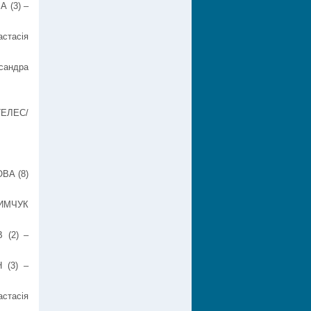
 (3) –
астасія
сандра
ГЕЛЕС/
ВА (8)
СИМЧУК
 (2) –
 (3) –
стасія