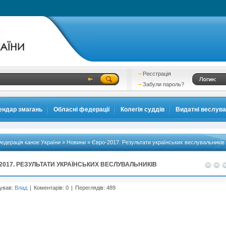
Реєстрація
Забули пароль?
ендар змагань
Обласні федерації
Колегія суддів
Видатні веслув
едерація каное України
»
Новини
» Євро-2017. Результати українських веслувальників
2017. РЕЗУЛЬТАТИ УКРАЇНСЬКИХ ВЕСЛУВАЛЬНИКІВ
ував:
Влад
|
Коментарів: 0
|
Переглядів: 489