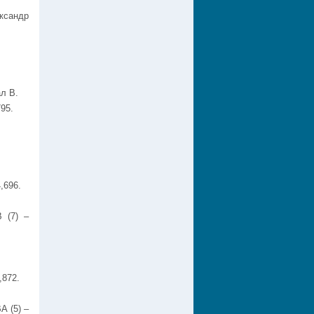
ксандр
ал В.
95.
,696.
 (7) –
,872.
А (5) –