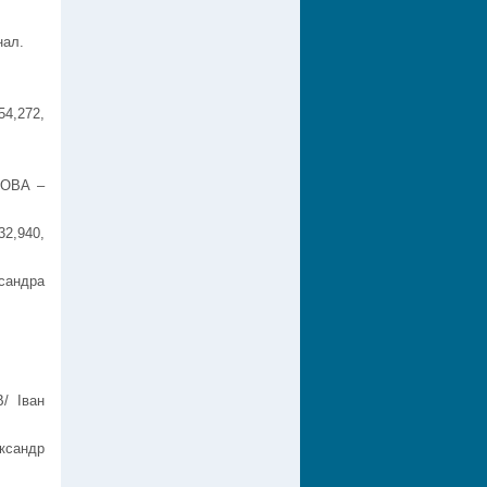
нал.
.
4,272,
ЛОВА –
32,940,
сандра
/ Іван
ксандр