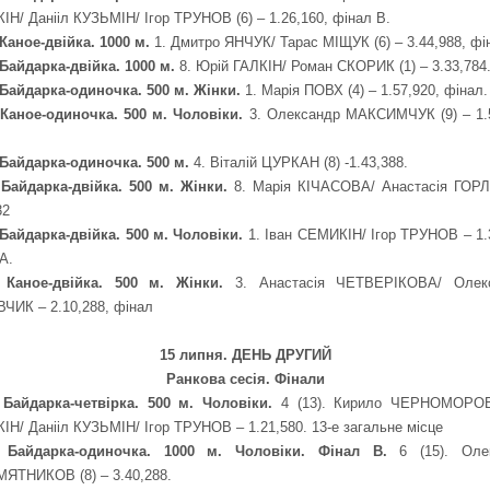
Н/ Данііл КУЗЬМІН/ Ігор ТРУНОВ (6) – 1.26,160, фінал В.
 Каное-двійка. 1000 м.
1.
Дмитро ЯНЧУК/ Тарас МІЩУК (6) – 3.44,988, фі
 Байдарка-двійка. 1000 м.
8.
Юрій ГАЛКІН/ Роман СКОРИК (1) – 3.33,784
 Байдарка-одиночка. 500 м. Жінки.
1. Марія ПОВХ (4) – 1.57,920, фінал.
. Каное-одиночка. 500 м. Чоловіки.
3.
Олександр МАКСИМЧУК (9) – 1.5
 Байдарка-одиночка. 500 м.
4. Віталій ЦУРКАН (8) -1.43,388.
. Байдарка-двійка. 500 м. Жінки.
8.
Марія КІЧАСОВА/ Анастасія ГОР
32
 Байдарка-двійка. 500 м. Чоловіки.
1. Іван СЕМИКІН/ Ігор ТРУНОВ – 1.
А.
. Каное-двійка. 500 м. Жінки.
3. Анастасія ЧЕТВЕРІКОВА/ Олек
ЧИК – 2.10,288, фінал
15 липня. ДЕНЬ ДРУГИЙ
Ранкова сесія. Фінали
. Байдарка-четвірка. 500 м. Чоловіки.
4 (13). Кирило ЧЕРНОМОРОВ
Н/ Данііл КУЗЬМІН/ Ігор ТРУНОВ – 1.21,580. 13-е загальне місце
. Байдарка-одиночка. 1000 м. Чоловіки. Фінал В.
6 (15). Оле
ЯТНИКОВ (8) – 3.40,288.