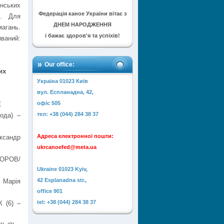
нських
Федерація каное України вітає з
7. Для
ДНЕМ НАРОДЖЕННЯ
агань.
і бажає здоров'я та успіхів!
ваний:
Our office:
их
Україна 01023 Київ
вул. Еспланадна, 42,
офіс 505
E
тел: +38 (044) 284 38 37
ода) –
Адреса електронної пошти:
ксандр
ukrcanoefed@meta.ua
МОРОВ/
Ukraine 01023 Kyiv,
42 Esplanadna str.,
 Марія
office 901
tel: +38 (044) 284 38 37
 (6) –