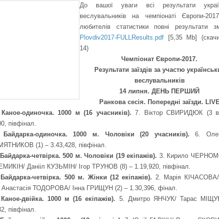
До вашої уваги всі результати украї
веслувальників на чемпіонаті Європи-201
любителів статистики повні результати зм
Plovdiv2017-FULLResults.pdf
[5,35 Mb] (cкачи
14)
Чемпіонат Європи-2017.
Результати заїздів за участю українськ
веслувальників
14 липня. ДЕНЬ ПЕРШИЙ
Ранкова сесія. Попередні заїзди
. LIV
. Каное-одиночка. 1000 м (16 учасників).
7. Віктор СВИРИДЮК (3 в
00, півфінал.
. Байдарка-одиночка. 1000 м. Чоловіки (20 учасників).
6. Оле
ТНИКОВ (1) – 3.43,428, півфінал.
 Байдарка-четвірка. 500 м. Чоловіки (19 екіпажів).
3. Кирило ЧЕРНО
ЕМИКІН/ Данііл КУЗЬМІН/ Ігор ТРУНОВ (8) – 1.19,920, півфінал.
 Байдарка-четвірка. 500 м. Жінки (12 екіпажів).
2. Марія КІЧАСОВА/
Анастасія ТОДОРОВА/ Інна ГРИЩУН (2) – 1.30,396, фінал.
 Каное-двійка. 1000 м (16 екіпажів).
5. Дмитро ЯНЧУК/ Тарас МІЩУК
32, півфінал.