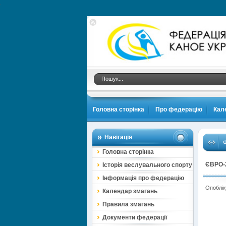
.
Головна сторінка
Про федерацію
Кал
Навігація
Ф
Головна сторінка
ЄВРО-
Історія веслувального спорту
Інформація про федерацію
Опоблік
Календар змагань
Правила змагань
Документи федерації