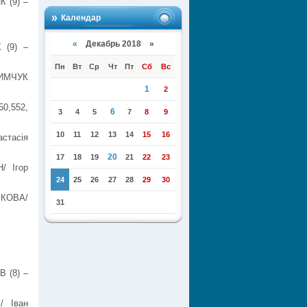
 (9) –
Календар
«
Декабрь 2018 »
 (9) –
Пн
Вт
Ср
Чт
Пт
Сб
Вс
СИМЧУК
1
2
50,552,
6
3
4
5
7
8
9
10
11
12
13
14
15
16
стасія
20
17
18
19
21
22
23
/ Ігор
24
25
26
27
28
29
30
ІКОВА/
31
 (8) –
 Іван