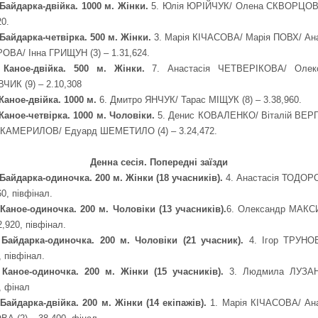
 Байдарка-двійка. 1000 м. Жінки.
5. Юлія ЮРІЙЧУК/ Олена СКВОРЦОВА
20.
 Байдарка-четвірка. 500 м. Жінки.
3. Марія КІЧАСОВА/ Марія ПОВХ/ Ан
ВА/ Інна ГРИЩУН (3) – 1.31,624.
. Каное-двійка. 500 м. Жінки.
7. Анастасія ЧЕТВЕРІКОВА/ Олек
ИК (9) – 2.10,308
 Каное-двійка. 1000 м.
6.
Дмитро ЯНЧУК/ Тарас МІЩУК (8) – 3.38,960.
 Каное-четвірка. 1000 м. Чоловіки.
5. Денис КОВАЛЕНКО/ Віталій ВЕР
 КАМЕРИЛОВ/ Едуард ШЕМЕТИЛО (4) – 3.24,472.
Денна сесія. Попередні заїзди
 Байдарка-одиночка. 200 м. Жінки (18 учасників).
4.
Анастасія ТОДОРО
60, півфінал.
 Каное-одиночка. 200 м. Чоловіки (13 учасників).
6.
Олександр МАК
2,920, півфінал.
. Байдарка-одиночка. 200 м. Чоловіки (21 учасник).
4.
Ігор ТРУНОВ
, півфінал.
. Каное-одиночка. 200 м. Жінки (15 учасників).
3. Людмила ЛУЗАН
, фінал
 Байдарка-двійка. 200 м. Жінки (14 екіпажів).
1. Марія КІЧАСОВА/ Ана