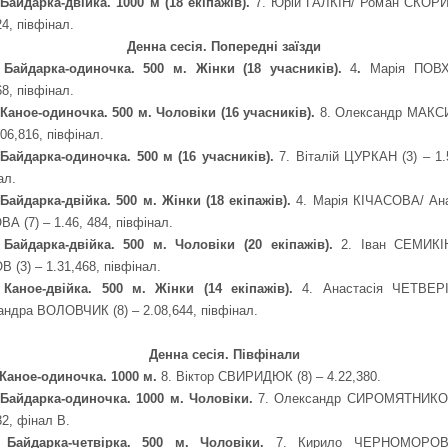
 Байдарка-двійка. 1000 м (18 екіпажів).
7. Юрій ГАЛКІН/ Роман СКОРИК
24, півфінал.
Денна сесія. Попередні заїзди
. Байдарка-одиночка. 500 м. Жінки (18 учасників).
4
.
Марія ПОВХ
68, півфінал.
 Каное-одиночка. 500 м. Чоловіки (16 учасників).
8. Олександр МАК
.06,816, півфінал.
 Байдарка-одиночка. 500 м (16 учасників).
7. Віталій ЦУРКАН (3) – 1.
ал.
 Байдарка-двійка. 500 м. Жінки (18 екіпажів).
4. Марія КІЧАСОВА/ Ана
А (7) – 1.46, 484, півфінал.
. Байдарка-двійка. 500 м. Чоловіки (20 екіпажів).
2. Іван СЕМИКІН
 (3) – 1.31,468, півфінал.
. Каное-двійка. 500 м. Жінки (14 екіпажів).
4. Анастасія ЧЕТВЕР
ндра ВОЛОВЧИК (8) – 2.08,644, півфінал.
Денна сесія. Півфінали
 Каное-одиночка. 1000 м.
8. Віктор СВИРИДЮК (8) – 4.22,380.
. Байдарка-одиночка. 1000 м. Чоловіки.
7.
Олександр СИРОМЯТНИКОВ
32, фінал В.
. Байдарка-четвірка. 500 м. Чоловіки.
7. Кирило ЧЕРНОМОРОВ/