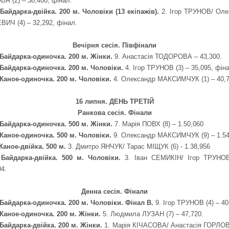
А (2) – 38,400, фінал.
 Байдарка-двійка. 200 м. Чоловіки (13 екіпажів).
2. Ігор ТРУНОВ/ Оле
ИЧ (4) – 32,292, фінал.
Вечірня сесія. Півфінали
 Байдарка-одиночка. 200 м. Жінки.
9.
Анастасія ТОДОРОВА – 43,300.
 Байдарка-одиночка. 200 м. Чоловіки.
4. Ігор ТРУНОВ (3) – 35,095, фін
 Каное-одиночка. 200 м. Чоловіки.
4.
Олександр МАКСИМЧУК (1) – 40,7
16 липня. ДЕНЬ ТРЕТІЙ
Ранкова сесія. Фінали
 Байдарка-одиночка. 500 м. Жінки.
7.
Марія ПОВХ (8) – 1.50,060
 Каное-одиночка. 500 м. Чоловіки.
9.
Олександр МАКСИМЧУК (9) – 1.54
 Каное-двійка. 500 м.
3.
Дмитро ЯНЧУК/ Тарас МІЩУК (6) - 1.38,956
. Байдарка-двійка. 500 м. Чоловіки.
3.
Іван СЕМИКІН/ Ігор ТРУНОВ
04.
Денна сесія. Фінали
 Байдарка-одиночка. 200 м. Чоловіки. Фінал В.
9. Ігор ТРУНОВ (4) – 40
 Каное-одиночка. 200 м. Жінки.
5. Людмила ЛУЗАН (7) – 47,720.
 Байдарка-двійка. 200 м. Жінки.
1. Марія КІЧАСОВА/ Анастасія ГОРЛОВ