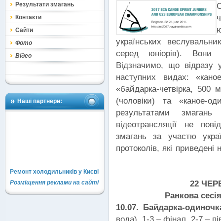
Результати змагань
Контакти
Сайти
українських веслувальни
Фото
серед юніорів). Вони
Відео
Відзначимо, що відразу 
наступних видах: «каное
«байдарка-четвірка, 500 м
(чоловіки) та «каное-о
Наші партнери:
результатами змаган
відеотрансляції не пов
змагань за участю украї
протоколів, які приведені 
Ремонт холодильників у Києві
22 ЧЕР
Розміщення реклами на сайті
Ранкова сесія
10.07. Байдарка-одиноч
вода). 1-3 – фінал, 2-7 – п