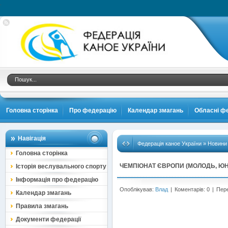
.
Головна сторінка
Про федерацію
Календар змагань
Обласні фе
Навігація
Федерація каное України
»
Новини
Головна сторінка
ЧЕМПІОНАТ ЄВРОПИ (МОЛОДЬ, ЮН
Історія веслувального спорту
Інформація про федерацію
Опоблікував:
Влад
|
Коментарів: 0
|
Пере
Календар змагань
Правила змагань
Документи федерації