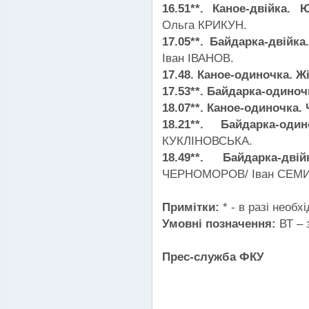
16.51**. Каное-двійка. 
Ольга КРИКУН.
17.05**. Байдарка-двійка
Іван ІВАНОВ.
17.48. Каное-одиночка. Ж
17.53**. Байдарка-одиноч
18.07**. Каное-одиночка.
18.21**. Байдарка-о
КУКЛІНОВСЬКА.
18.49**. Байдарка-дв
ЧЕРНОМОРОВ/ Іван СЕМИ
Примітки:
* - в разі необхі
Умовні позначення:
ВТ – 
Прес-служба ФКУ