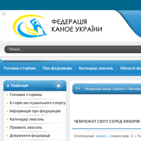
.
Головна сторінка
Про федерацію
Календар змагань
Обласні фе
Навігація
Федерація каное України
» Материа
Головна сторінка
Історія веслувального спорту
Інформація про федерацію
Календар змагань
ЧЕМПІОНАТ СВІТУ СЕРЕД ЮНІОРІВ 
Правила змагань
Документи федерації
Опоблікував:
admin1
|
Коментарів: 0
|
Пе