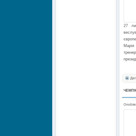
27 ли
веслу
європ
Марія
трене
презид
Дат
ЧЕМПІ
Опоблік