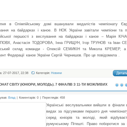
пня в Олімпійському домі вшанували медалістів чемпіонату Єв
вання на байдарках і каное.
В НОК України завітали чемпіони та п
ейської першості з веслування на байдарках і каное – Марія КІЧ
 ПОВХ, Анастасія ТОДОРОВА, Інна ГРИЩУН, Ігор ТРУНОВ та Іван С
рський склад команди - Олексій СЕМИКІН та Микола КРЕМЕР, а
ент Федерації каное України Сергій Чернишов. Про це повідомила
.
а: 27-07-2017, 22:38
Категорія:
Новини
ОНАТ CВІТУ (ЮНІОРИ, МОЛОДЬ). 7 ФІНАЛІВ З 11-ТИ МОЖЛИВИХ
ував:
Влад
|
Коментарів: 0
|
Переглядів: 458
Українські веслувальники вийшли в фінали 
видах за підсумками першого дня чемпіонат
серед юніорів та молоді, який відбуває
румунському Пітешті. Право поборотися за 