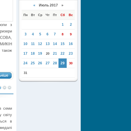
«
Июль 2017 »
Пн
Вт
Ср
Чт
Пт
Сб
Вс
ропи з
1
2
ризери
3
4
5
6
7
8
9
АСОВА,
ЕМИКІН
10
11
12
13
14
15
16
 також
17
18
19
21
22
23
20
24
25
26
27
28
29
30
31
в семи
у світу
ться в
медалі