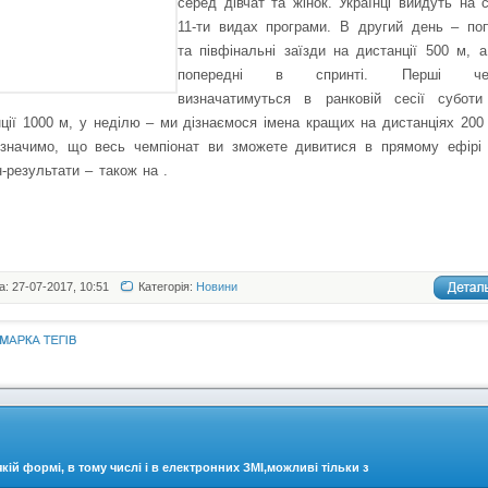
серед дівчат та жінок. Українці вийдуть на 
11-ти видах програми. В другий день – поп
та півфінальні заїзди на дистанції 500 м, 
попередні в спринті. Перші чем
визначатимуться в ранковій сесії субот
ції 1000 м, у неділю – ми дізнаємося імена кращих на дистанціях 200
дзначимо, що весь чемпіонат ви зможете дивитися в прямому ефір
-результати – також на
.
а: 27-07-2017, 10:51
Категорія:
Новини
кій формі, в тому числі і в електронних ЗМІ,можливі тільки з