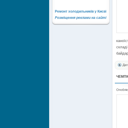
Ремонт холодильників у Києві
Розміщення реклами на сайті
каної
склад
байда
Дат
ЧЕМПІ
Опоблік