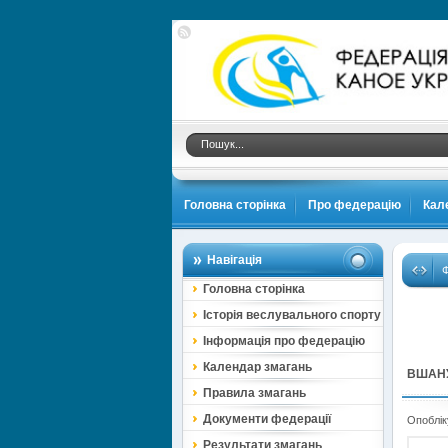
Головна сторінка
Про федерацію
Кал
Навігація
Ф
Головна сторінка
Історія веслувального спорту
Інформація про федерацію
Календар змагань
ВШАНУ
Правила змагань
Документи федерації
Опоблік
Результати змагань