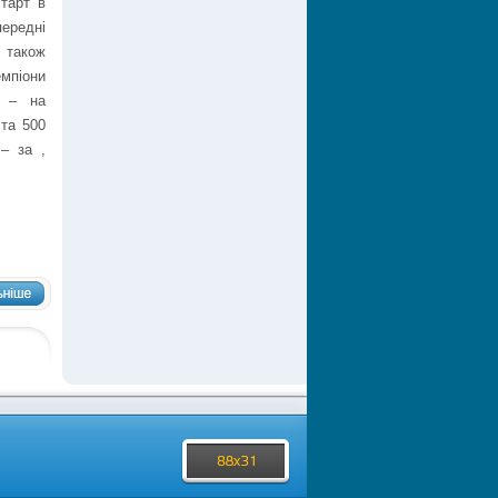
старт в
ередні
а також
піони
и – на
 та 500
і – за
,