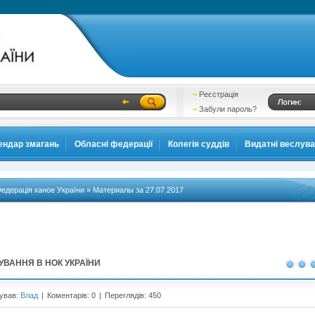
Реєстрація
Забули пароль?
ендар змагань
Обласні федерації
Колегія суддів
Видатні веслув
едерація каное України
» Материалы за 27.07.2017
ВАННЯ В НОК УКРАЇНИ
ував:
Влад
|
Коментарів: 0
|
Переглядів: 450