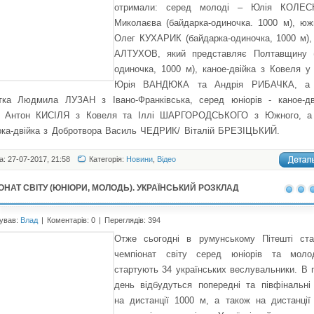
отримали: серед молоді – Юлія КОЛЕ
Миколаєва (байдарка-одиночка. 1000 м), юж
Олег КУХАРИК (байдарка-одиночка, 1000 м),
АЛТУХОВ, який представляє Полтавщину (
одиночка, 1000 м), каное-двійка з Ковеля у
Юрія ВАНДЮКА та Андрія РИБАЧКА, а 
стка Людмила ЛУЗАН з Івано-Франківська, серед юніорів - каное-дв
і Антон КИСІЛЯ з Ковеля та Іллі ШАРГОРОДСЬКОГО з Южного, а
рка-двійка з Добротвора Василь ЧЕДРИК/ Віталій БРЕЗІЦЬКИЙ.
а: 27-07-2017, 21:58
Категорія:
Новини
,
Відео
ОНАТ CВІТУ (ЮНІОРИ, МОЛОДЬ). УКРАЇНСЬКИЙ РОЗКЛАД
ував:
Влад
|
Коментарів: 0
|
Переглядів: 394
Отже сьогодні в румунському Пітешті ста
чемпіонат світу серед юніорів та моло
стартують 34 українських веслувальники. В
день відбудуться попередні та півфінальні
на дистанції 1000 м, а також на дистанції