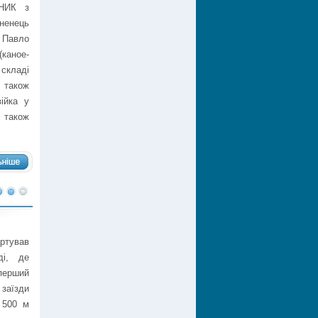
СНИК з
ненець
 Павло
каное-
 складі
також
ійка у
 також
ртував
ді, де
 перший
 заїзди
 500 м