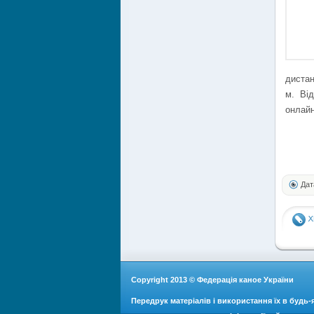
дистан
м. Ві
онлайн
Дат
Copyright 2013 © Федерація каное України
Передрук матеріалів і використання їх в будь-я