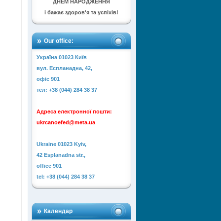
ДНЕМ НАРОДЖЕННЯ
і бажає здоров'я та успіхів!
Our office:
Україна 01023 Київ
вул. Еспланадна, 42,
офіс 901
тел: +38 (044) 284 38 37
Адреса електронної пошти:
ukrcanoefed@meta.ua
Ukraine 01023 Kyiv,
42 Esplanadna str.,
office 901
tel: +38 (044) 284 38 37
Календар