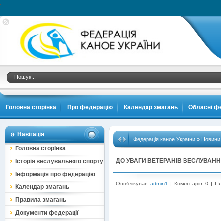
.
Головна сторінка
Про федерацію
Календар змагань
Обласні фе
Навігація
Федерація каное України
»
Новини
Головна сторінка
ДО УВАГИ ВЕТЕРАНІВ ВЕСЛУВАНН
Історія веслувального спорту
Інформація про федерацію
Опоблікував:
admin1
|
Коментарів: 0
|
Пе
Календар змагань
Правила змагань
Документи федерації