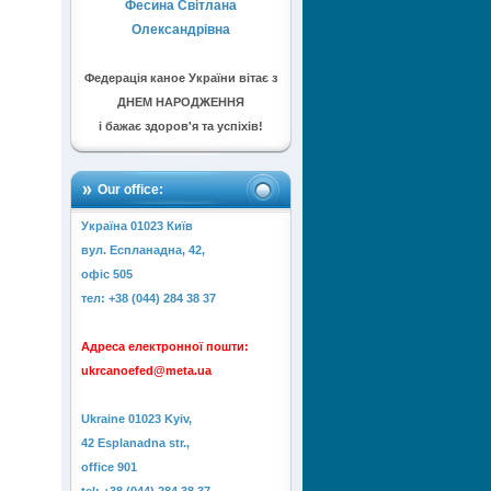
Фесина Світлана
Олександрівна
Федерація каное України вітає з
ДНЕМ НАРОДЖЕННЯ
і бажає здоров'я та успіхів!
Our office:
Україна 01023 Київ
вул. Еспланадна, 42,
офіс 505
тел: +38 (044) 284 38 37
Адреса електронної пошти:
ukrcanoefed@meta.ua
Ukraine 01023 Kyiv,
42 Esplanadna str.,
office 901