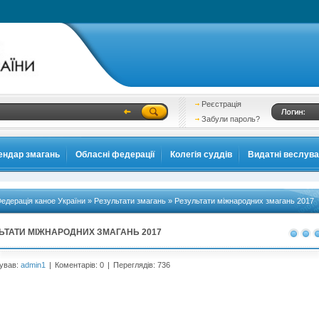
Реєстрація
Забули пароль?
ендар змагань
Обласні федерації
Колегія суддів
Видатні веслув
едерація каное України
»
Результати змагань
» Результати міжнародних змагань 2017
ЬТАТИ МІЖНАРОДНИХ ЗМАГАНЬ 2017
ував:
admin1
|
Коментарів: 0
|
Переглядів: 736