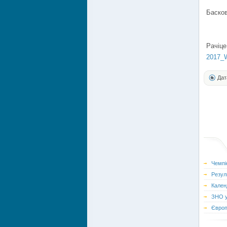
Басков
Рачіце
2017_W
Дат
Чемпі
Резул
Кален
ЗНО у
Європ