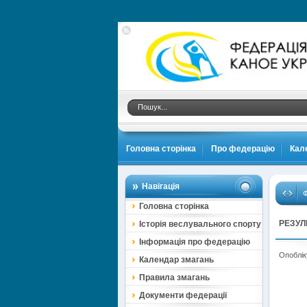
.
Головна сторінка
Про федерацію
Кал
Навігація
Ф
Головна сторінка
РЕЗУЛ
Історія веслувального спорту
Інформація про федерацію
Опоблік
Календар змагань
Правила змагань
Документи федерації