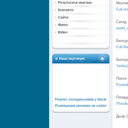
Результати змагань
Монтем
Full-re
Контакти
Сайти
Сегед 
Фото
world_
Відео
Белгра
Full-Re
Наші партнери:
Белгра
Serbia
Понте 
Ponted
Пловди
Ремонт холодильників у Києві
Plovdi
Розміщення реклами на сайті
Дьор (