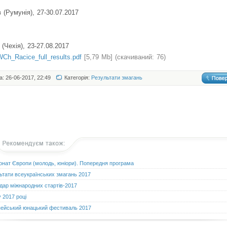
 (Румунія), 27-30.07.2017
 (Чехія), 23-27.08.2017
Ch_Racice_full_results.pdf
[5,79 Mb] (cкачиваний: 76)
а: 26-06-2017, 22:49
Категорія:
Результати змагань
онат Європи (молодь, юніори). Попередня програма
ьтати всеукраїнських змагань 2017
дар міжнародних стартів-2017
 2017 році
ейський юнацький фестиваль 2017