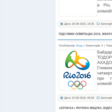
в Ріо
олімпі
Дата: 26-08-2016, 19:35
Категорі
ПІДСУМКИ ОЛІМПІАДИ-2016. ЖІН
Опоблікував:
Влад
|
Коментарів: 0
|
Пере
Байда
ТОДОР
АХАДОВ
Гливин
четверт
про т
олімпій
Дата: 23-08-2016, 09:28
Категорі
«БРОНЗА» ЯНЧУКА/ МІЩУКА. ВІДЕ