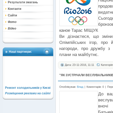
Націон
Результати змагань
продо
Контакти
видатн
Сайти
Сьогод
Фото
бронзо
Відео
каное Тарас МІЩУК
Ви дізнаєтеся, що змін
Олімпійських ігор, про й
нагороди, про дружбу з
Наші партнери:
плани на майбутнє.
Дата: 23-11-2016, 11:11
Категорія
"ЯК ЗУСТРІЧАЛИ ВЕСЛУВАЛЬНИКІВ
Опоблікував:
Влад
|
Коментарів: 0
|
Пере
Ремонт холодильників у Києві
До ваш
Розміщення реклами на сайті
веслув
вночі
Батькк