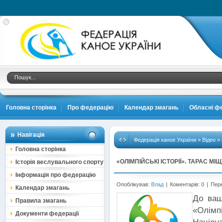
.
Головна сторінка
Про федерацію
Календар змагань
Обласні фе
Навігація
Федерація каное України
»
Відео
» 
Головна сторінка
«ОЛІМПІЙСЬКІ ІСТОРІЇ». ТАРАС МІЩ
Історія веслувального спорту
Інформація про федерацію
Опоблікував:
Влад
|
Коментарів: 0
|
Пере
Календар змагань
Д
о ваш
Правила змагань
«
Олім
Документи федерації