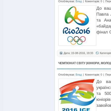
Опоблікував:
Влад
|
Коментарів: 0
|
Пере
До ваш
Павла 
та Ан
«байдар
фінал О
Дата: 15-08-2016, 19:33
Категорі
ЧЕМПІОНАТ СВІТУ (ЮНІОРИ, МОЛОДЬ
Опоблікував:
Влад
|
Коментарів: 0
|
Пере
До ва
україн
та 500
юніорі
завойов