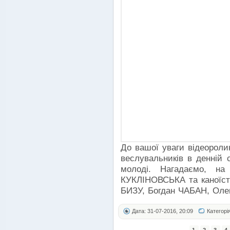
До вашої уваги відеороли
веслувальників в денній с
молоді. Нагадаємо, н
КУКЛІНОВСЬКА та каноїсти
БИЗУ, Богдан ЧАБАН, Ол
Дата: 31-07-2016, 20:09
Категорі
1
2
3
4