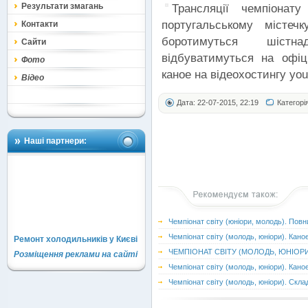
Результати змагань
Трансляції чемпіонат
португальському містеч
Контакти
боротимуться шістна
Сайти
відбуватимуться на офіц
Фото
каное на відеохостингу yout
Відео
Дата: 22-07-2015, 22:19
Категорі
Наші партнери:
Чемпіонат світу (юніори, молодь). Повн
Чемпіонат світу (молодь, юніори). Кан
Ремонт холодильників у Києві
ЧЕМПІОНАТ СВІТУ (МОЛОДЬ, ЮНІОРИ)
Розміщення реклами на сайті
Чемпіонат світу (молодь, юніори). Кано
Чемпіонат світу (молодь, юніори). Скла