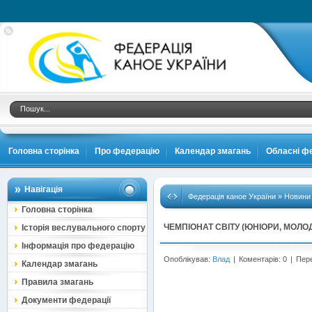
.
Головна сторінка
Про федерацію
Календар змагань
Обласні фе
Навігація
Федерація каное України
»
Новини
Головна сторінка
ЧЕМПІОНАТ СВІТУ (ЮНІОРИ, МОЛОД
Історія веслувального спорту
Інформація про федерацію
Опоблікував:
Влад
|
Коментарів: 0
|
Пере
Календар змагань
Правила змагань
Документи федерації